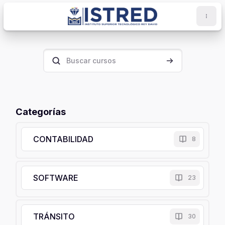
Salta al contenido principal
Bloques
Buscar cursos
Buscar cursos
Categorías
CONTABILIDAD
8
SOFTWARE
23
TRÁNSITO
30